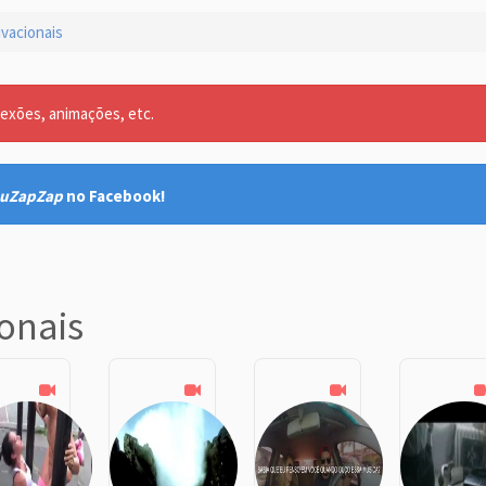
vacionais
lexões, animações, etc.
uZapZap
no Facebook!
onais