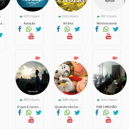
s
5337 cliques
5142 cliques
5017 cliques
. .
Aviação
Vitória
Motivacional
4807 cliques
4608 cliques
4516 cliques
O que é suces. . .
Quando não ho. . .
FAB 1 MILHÃO