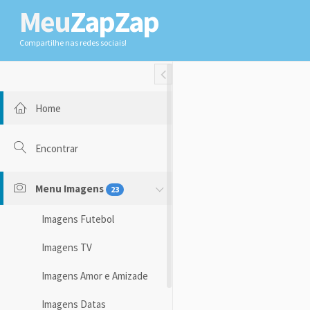
Meu
ZapZap
Compartilhe nas redes sociais!
Toggle Fullwidth
Home
Encontrar
Menu Imagens
23
Imagens Futebol
Imagens TV
Imagens Amor e Amizade
Imagens Datas