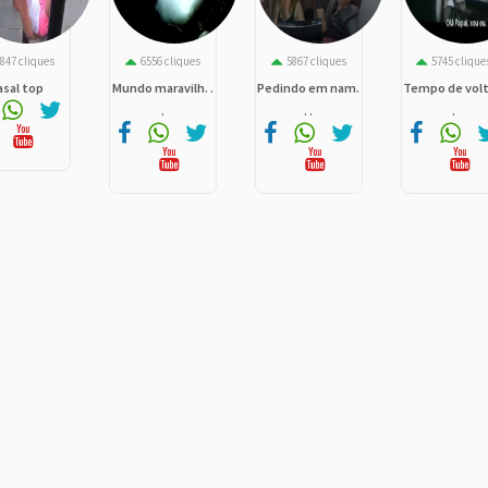
847 cliques
6556 cliques
5867 cliques
5745 clique
asal top
Mundo maravilh. .
Pedindo em nam.
Tempo de volta
.
. .
.