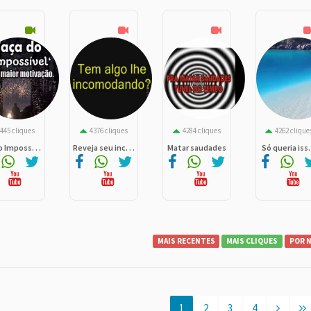
445 cliques
4376 cliques
4284 cliques
4262 clique
o Imposs. . .
Reveja seu inc. . .
Matar saudades
Só queria iss. 
MAIS RECENTES
MAIS CLIQUES
POR 
1
2
3
4