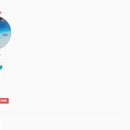
s
. .
NOME