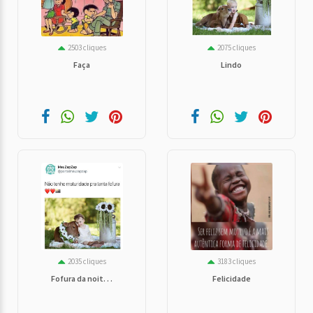
2503 cliques
2075 cliques
Faça
Lindo
2035 cliques
3183 cliques
Fofura da noit. . .
Felicidade