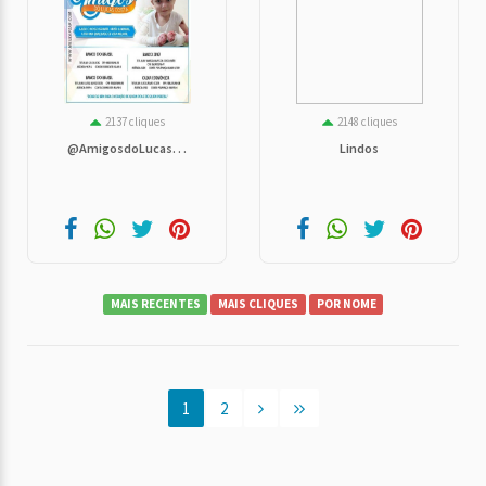
2137 cliques
2148 cliques
@AmigosdoLucas. . .
Lindos
MAIS RECENTES
MAIS CLIQUES
POR NOME
1
2