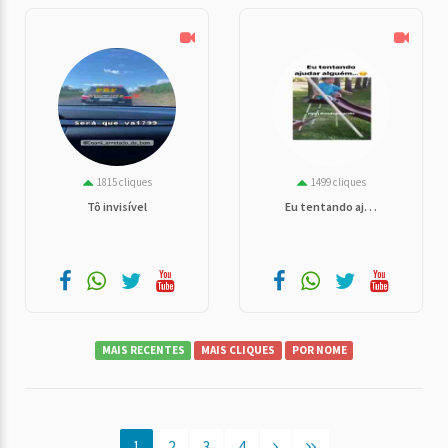
1815 cliques
1499 cliques
Tô invisível
Eu tentando aj. . .
MAIS RECENTES
MAIS CLIQUES
POR NOME
1
2
3
4