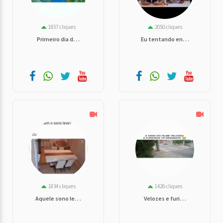
1857 cliques
2050 cliques
Primeiro dia d. . .
Eu tentando en. . .
1834 cliques
1426 cliques
Aquele sono le. . .
Velozes e furi. . .