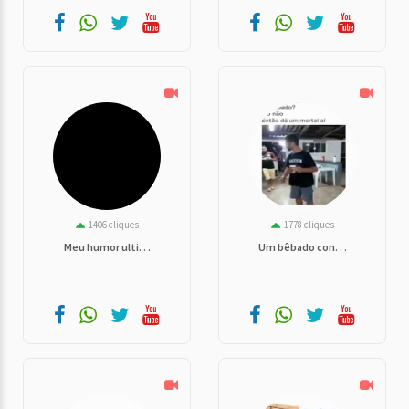
1406 cliques
1778 cliques
Meu humor ulti. . .
Um bêbado con. . .