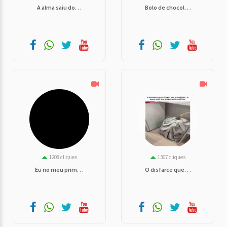
A alma saiu do. . .
Bolo de chocol. . .
1208 cliques
1367 cliques
Eu no meu prim. . .
O disfarce que. . .