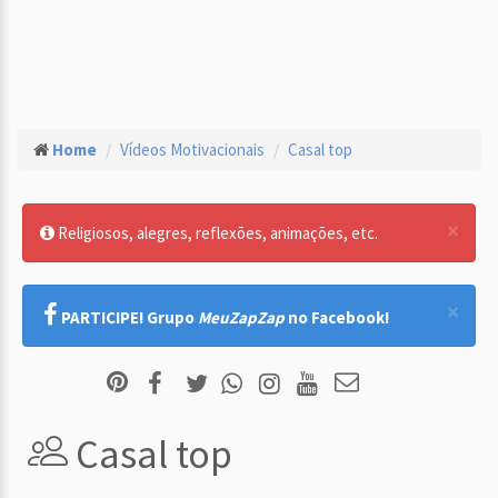
Home
Vídeos Motivacionais
Casal top
×
Religiosos, alegres, reflexões, animações, etc.
×
PARTICIPE! Grupo
MeuZapZap
no Facebook!
Casal top