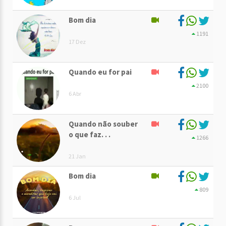
Bom dia
1191
17 Dez
Quando eu for pai
2100
6 Abr
Quando não souber
o que faz. . .
1266
21 Jan
Bom dia
809
6 Jul