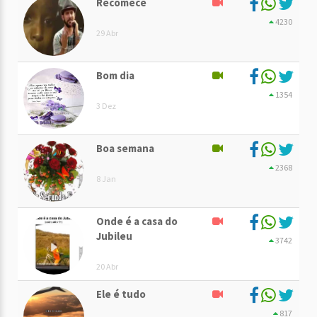
Recomece
4230
29 Abr
Bom dia
1354
3 Dez
Boa semana
2368
8 Jan
Onde é a casa do
Jubileu
3742
20 Abr
Ele é tudo
817