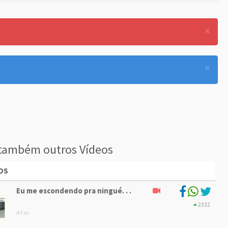
×
×
também outros Vídeos
OS
Eu me escondendo pra ningué. . .
2332
4 Fev