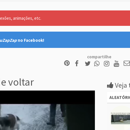
lexões, animações, etc.
uZapZap
no Facebook!
compartilhe
 voltar
Veja 
ALEATÓRI