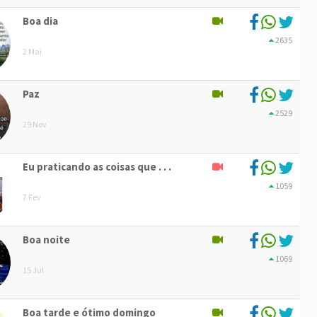
Boa dia
2635
2 Mai
Paz
2529
29 Nov
Eu praticando as coisas que . . .
1059
7 Fev
Boa noite
1069
15 Jul
Boa tarde e ótimo domingo