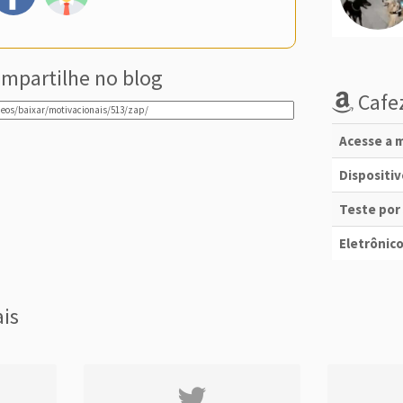
mpartilhe no blog
Cafez
Acesse a m
Dispositi
Teste por
Eletrônico
ais