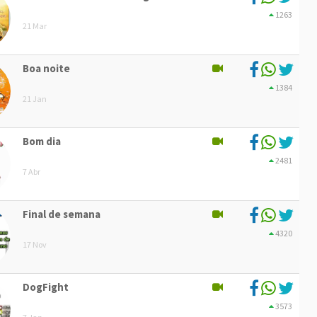
1263
21 Mar
Boa noite
1384
21 Jan
Bom dia
2481
7 Abr
Final de semana
4320
17 Nov
DogFight
3573