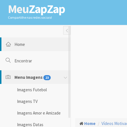
Meu
ZapZap
Compartilhe nas redes sociais!
Toggle Fullwidth
Home
Encontrar
Menu Imagens
23
Imagens Futebol
Imagens TV
Imagens Amor e Amizade
Home
Vídeos Motiva
Imagens Datas