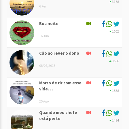
3168
6 Fev
Boa noite
1002
16 Jun
Cão ao rever o dono
3566
08/08/2015
Morro de rir com esse
víde. . .
1558
25 Ago
Quando meu chefe
está perto
1484