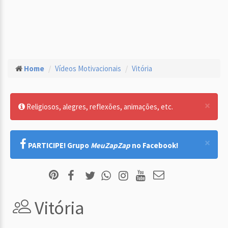
Home
Vídeos Motivacionais
Vitória
×
Religiosos, alegres, reflexões, animações, etc.
×
PARTICIPE! Grupo
MeuZapZap
no Facebook!
Vitória