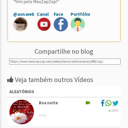
"Vim pelo MeuZapZap!"
@asn.web
Canal
Face
Portfólio
Compartilhe no blog
Veja também outros Vídeos
ALEATÓRIOS
Boa noite
1070
8 Ago