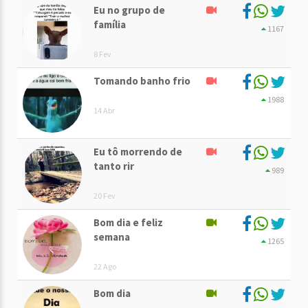
Eu no grupo de
família
1167
8 Fev
Tomando banho frio
1988
14 Abr
Eu tô morrendo de
tanto rir
989
20 Fev
Bom dia e feliz
semana
1265
22 Ago
Bom dia