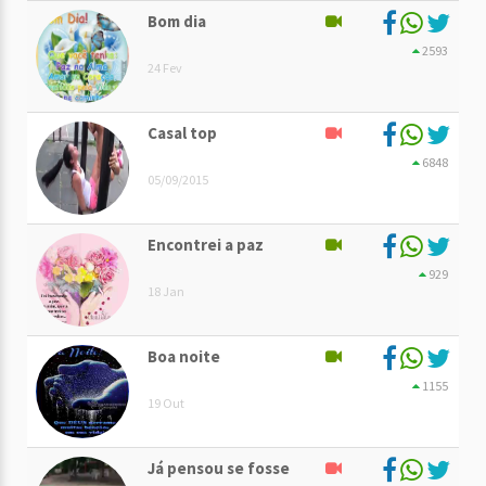
Bom dia
2593
24 Fev
Casal top
6848
05/09/2015
Encontrei a paz
929
18 Jan
Boa noite
1155
19 Out
Já pensou se fosse