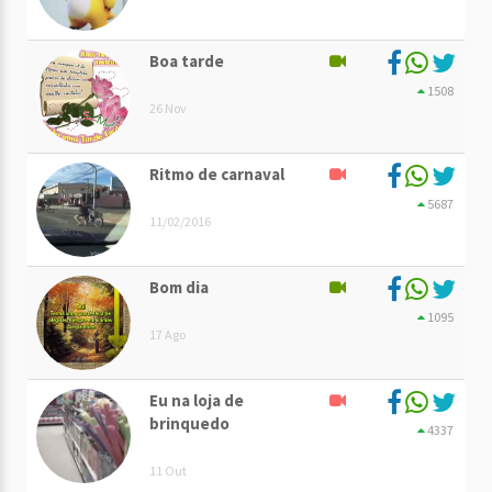
Boa tarde
1508
26 Nov
Ritmo de carnaval
5687
11/02/2016
Bom dia
1095
17 Ago
Eu na loja de
brinquedo
4337
11 Out