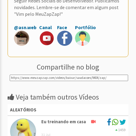
Seguir Redes Sociais do Desenvolvedor. Publicamos
novidades. Lembre-se de comentar em algum post
"Vim pelo MeuZapZap!"
@asn.web
Canal
Face
Portfólio
Compartilhe no blog
Veja também outros Vídeos
ALEATÓRIOS
Eu treinando em casa
1459
31 Jul