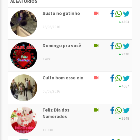
ALEATÓRIOS
Susto no gatinho
4203
28/05/2016
Domingo pra você
2330
7 Abr
Culto bom esse ein
4067
05/08/2016
Feliz Dia dos
Namorados
3648
12 Jun