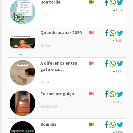
Boa tarde
1174
6 Jan
Quando acabar 2020
1281
15 Dez
A diferença entre
gato e ca. . .
1333
28 Set
Eu com preguiça
4472
10/06/2016
Bom dia
2499