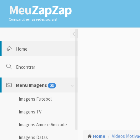
Meu
ZapZap
Compartilhe nas redes sociais!
Toggle Fullwidth
Home
Encontrar
Menu Imagens
23
Imagens Futebol
Imagens TV
Imagens Amor e Amizade
Home
Vídeos Motiva
Imagens Datas