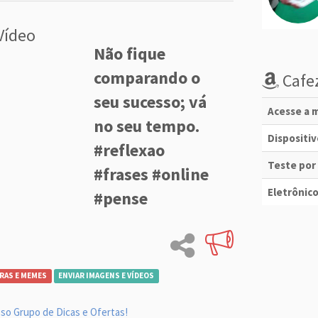
Vídeo
Não fique
comparando o
Cafez
seu sucesso; vá
Acesse a m
no seu tempo.
Dispositi
#reflexao
Teste por
#frases #online
Eletrônico
#pense
RAS E MEMES
ENVIAR IMAGENS E VÍDEOS
so Grupo de Dicas e Ofertas!