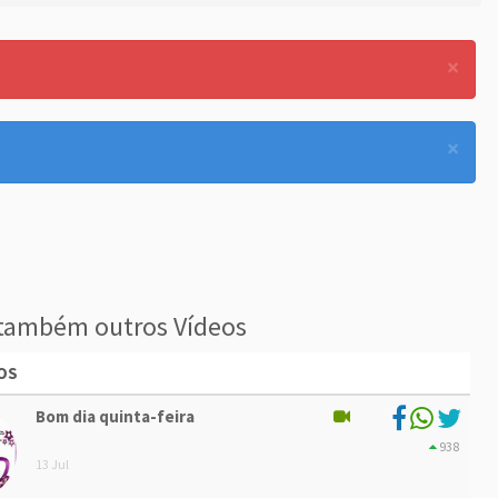
×
×
também outros Vídeos
OS
Bom dia quinta-feira
938
13 Jul