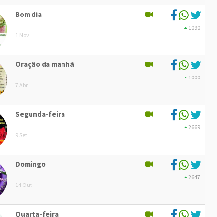
Bom dia
1090
1 Nov
Oração da manhã
1000
7 Abr
Segunda-feira
2669
9 Set
Domingo
2647
14 Out
Quarta-feira