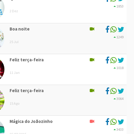
1853
2 Dez
Boa noite
1249
25 Jul
Feliz terça-feira
1018
11 Jan
Feliz terça-feira
3064
15 Ago
Mágica do Joãozinho
3433