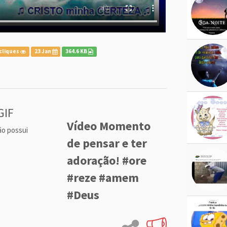
cliques
23 Jan
364.6 KB
GIF
Vídeo Momento
ão possui
de pensar e ter
adoração! #ore
#reze #amem
#Deus