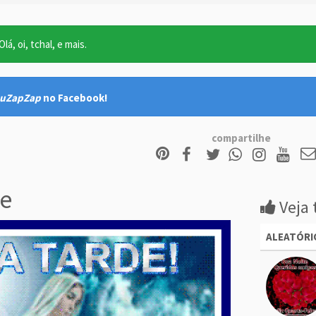
lá, oi, tchal, e mais.
uZapZap
no Facebook!
compartilhe
e
Veja 
ALEATÓRI