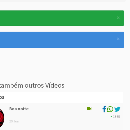
×
×
também outros Vídeos
OS
Boa noite
1365
29 Jun