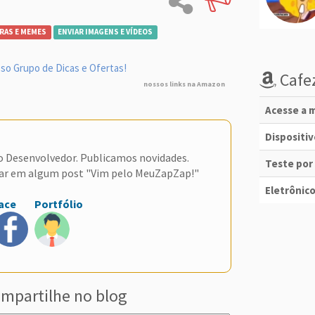
RAS E MEMES
ENVIAR IMAGENS E VÍDEOS
so Grupo de Dicas e Ofertas!
Cafez
nossos links na Amazon
Acesse a m
Dispositi
do Desenvolvedor. Publicamos novidades.
Teste por
ar em algum post "Vim pelo MeuZapZap!"
Eletrônico
ace
Portfólio
mpartilhe no blog