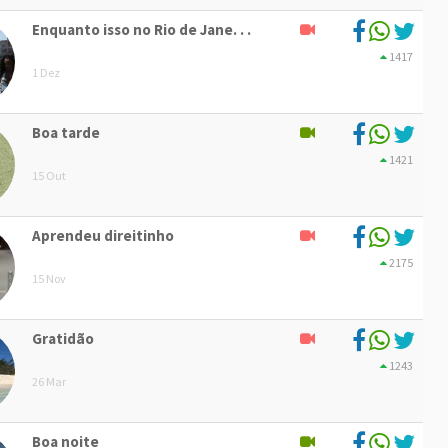
Enquanto isso no Rio de Jane. . .
1417
1 Dez
Boa tarde
1421
15 Out
Aprendeu direitinho
2175
15 Nov
Gratidão
1243
26 Mar
Boa noite