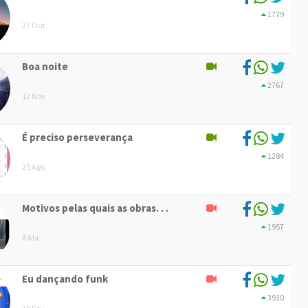
1779
27 Out
Boa noite
2767
12 Nov
É preciso perseverança
1284
25 Ago
Motivos pelas quais as obras. . .
1957
8 Abr
Eu dançando funk
3930