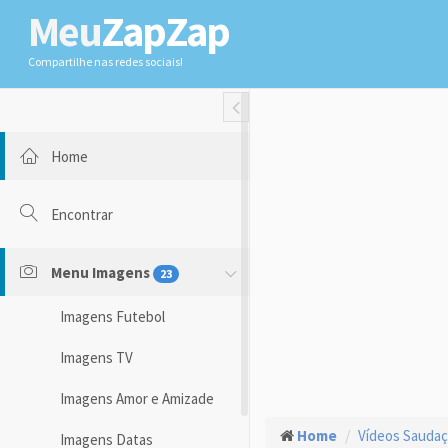
Meu
ZapZap
Compartilhe nas redes sociais!
Toggle Fullwidth
Home
Encontrar
Menu Imagens
23
Imagens Futebol
Imagens TV
Imagens Amor e Amizade
Home
Vídeos Sauda
Imagens Datas