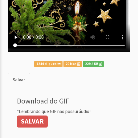
1244 cliques
20 Mar
229.4 KB
Salvar
Download do GIF
*Lembrando que GIF não possui áudio!
SALVAR