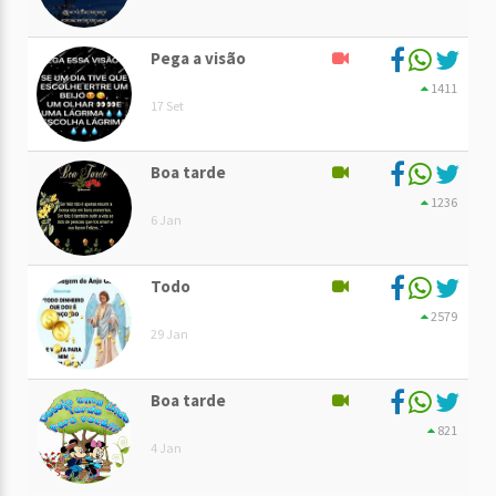
Pega a visão
1411
17 Set
Boa tarde
1236
6 Jan
Todo
2579
29 Jan
Boa tarde
821
4 Jan