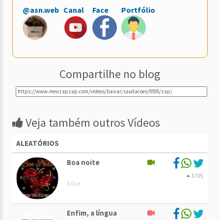
@asn.web
Canal
Face
Portfólio
Compartilhe no blog
Veja também outros Vídeos
ALEATÓRIOS
Boa noite
1705
8 Out
Enfim, a língua