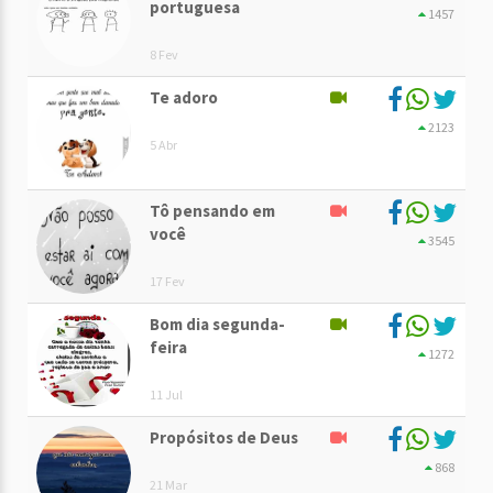
portuguesa
1457
8 Fev
Te adoro
2123
5 Abr
Tô pensando em
você
3545
17 Fev
Bom dia segunda-
feira
1272
11 Jul
Propósitos de Deus
868
21 Mar