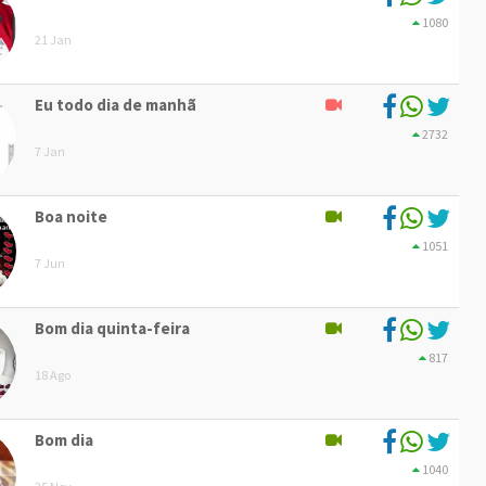
1080
21 Jan
Eu todo dia de manhã
2732
7 Jan
Boa noite
1051
7 Jun
Bom dia quinta-feira
817
18 Ago
Bom dia
1040