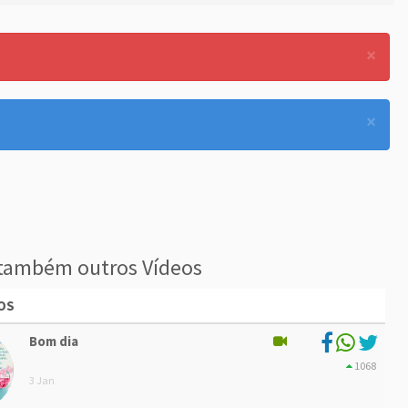
×
×
também outros Vídeos
OS
Bom dia
1068
3 Jan