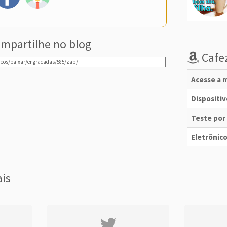
mpartilhe no blog
Cafez
Acesse a m
Dispositi
Teste por
Eletrônico
ais