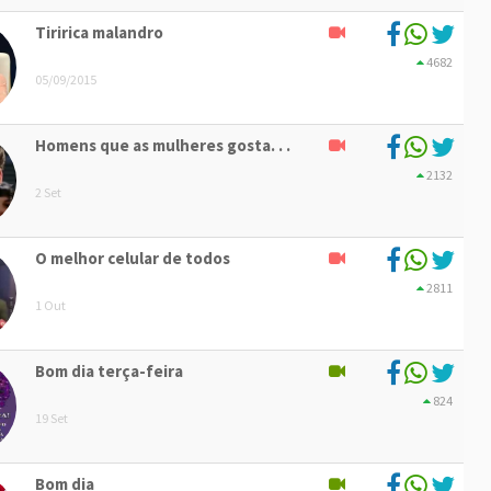
Tiririca malandro
4682
05/09/2015
Homens que as mulheres gosta. . .
2132
2 Set
O melhor celular de todos
2811
1 Out
Bom dia terça-feira
824
19 Set
Bom dia