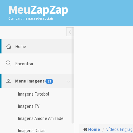
Meu
ZapZap
Compartilhe nas redes sociais!
Toggle Fullwidth
Home
Encontrar
Menu Imagens
23
Imagens Futebol
Imagens TV
Imagens Amor e Amizade
Home
Vídeos Engra
Imagens Datas