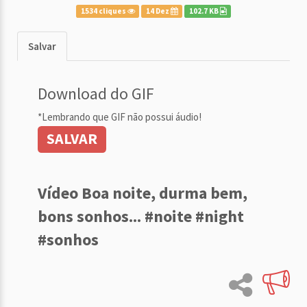
1534 cliques
14 Dez
102.7 KB
Salvar
Download do GIF
*Lembrando que GIF não possui áudio!
SALVAR
Vídeo Boa noite, durma bem,
bons sonhos... #noite #night
#sonhos