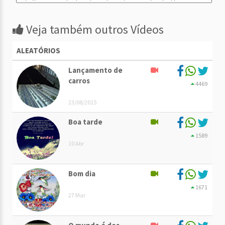
Veja também outros Vídeos
ALEATÓRIOS
Lançamento de
carros
4469
23/08/2015
Boa tarde
1589
10 Abr
Bom dia
1671
27 Mar