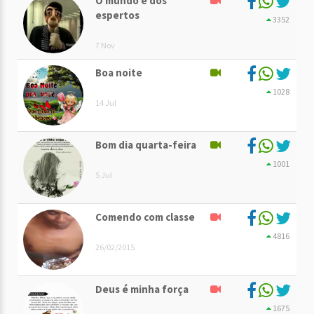
O mundo é dos
espertos
3352
7 Nov
Boa noite
1028
14 Jul
Bom dia quarta-feira
1001
5 Jul
Comendo com classe
4816
26/02/2015
Deus é minha força
1675