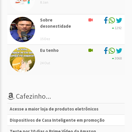
8 Jan
Sobre
desonestidade
1292
15 Dez
Eu tenho
3068
24 Out
Cafezinho...
Acesse a maior loja de produtos eletrônicos
Dispositivos de Casa Inteligente em promoção
Teste por 30 dias o Prime Vídeo da Amazon