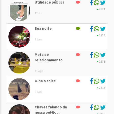
Utilidade pública
2921
17 Jul
Boa noite
1124
8 Jan
Meta de
relacionamento
2671
17 Ago
Olha o coice
2413
6 Jan
Chaves falando da
nossa pol�. . .
3348