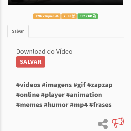
1287 cliques
2 Jan
912.2 KB
Salvar
Download do Vídeo
SALVAR
#videos #imagens #gif #zapzap
#online #player #animation
#memes #humor #mp4 #frases