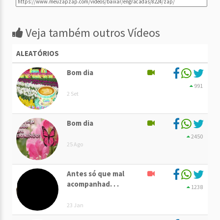
Veja também outros Vídeos
ALEATÓRIOS
Bom dia
991
2 Set
Bom dia
2450
25 Ago
Antes só que mal
acompanhad. . .
1238
23 Jan