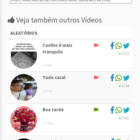
Veja também outros Vídeos
ALEATÓRIOS
Coelho é mais
tranquilo
3779
12 Set
Todo casal
1254
26 Fev
Boa tarde
1592
21 Out