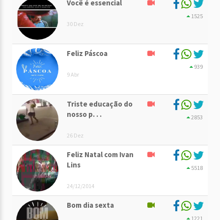
Você é essencial
1525
30 Dez
Feliz Páscoa
939
9 Abr
Triste educação do
nosso p. . .
2853
26 Dez
Feliz Natal com Ivan
Lins
5518
24/12/2014
Bom dia sexta
1221