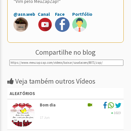
"Vim pelo MeuZapZap!"
@asn.web
Canal
Face
Portfólio
Compartilhe no blog
Veja também outros Vídeos
ALEATÓRIOS
Bom dia
1023
17 Jun