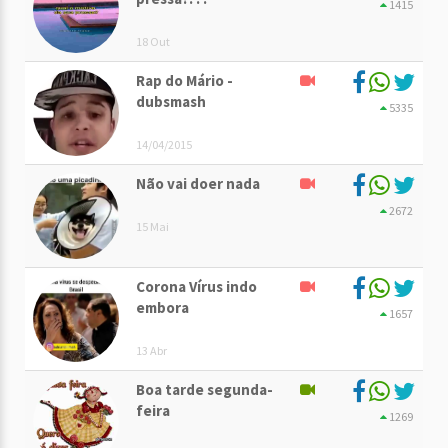
1415
18 Out
Rap do Mário -
dubsmash
5335
14/04/2015
Não vai doer nada
2672
15 Mai
Corona Vírus indo
embora
1657
13 Abr
Boa tarde segunda-
feira
1269