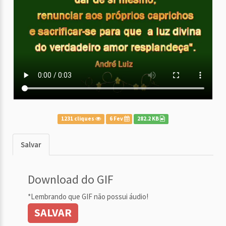
1231 cliques
6 Fev
282.2 KB
Salvar
Download do GIF
*Lembrando que GIF não possui áudio!
SALVAR