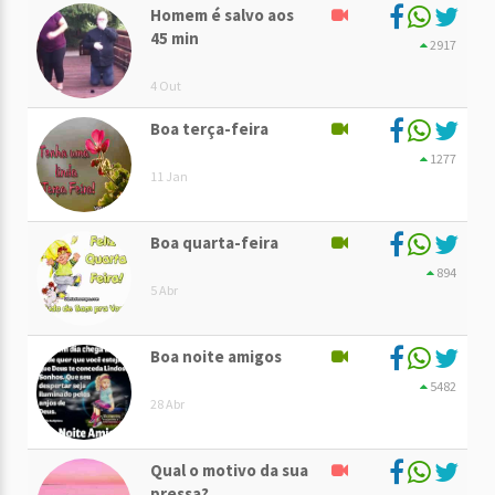
Homem é salvo aos
45 min
2917
4 Out
Boa terça-feira
1277
11 Jan
Boa quarta-feira
894
5 Abr
Boa noite amigos
5482
28 Abr
Qual o motivo da sua
pressa?. . .