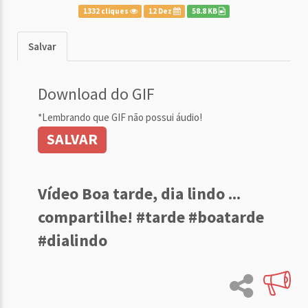
1332 cliques
12 Dez
58.8 KB
Salvar
Download do GIF
*Lembrando que GIF não possui áudio!
SALVAR
Vídeo Boa tarde, dia lindo ...
compartilhe! #tarde #boatarde
#dialindo