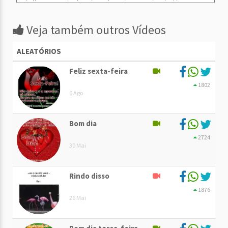
Veja também outros Vídeos
ALEATÓRIOS
Feliz sexta-feira
1802
6 Ago
Bom dia
2724
30 Mai
Rindo disso
1876
26 Mai