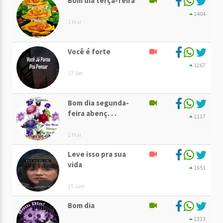
Bom dia terça-feira
1404
1 Mar
Você é forte
1267
17 Set
Bom dia segunda-
feira abenç. . .
1117
1 Mai
Leve isso pra sua
vida
1651
15 Jan
Bom dia
1333