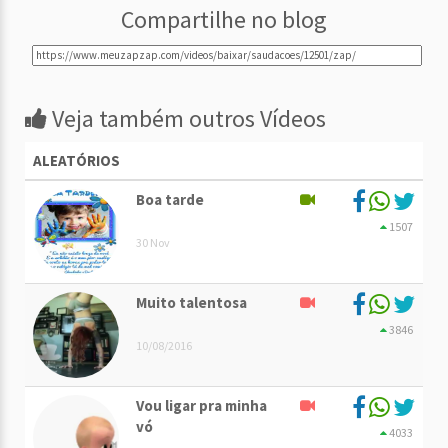
Compartilhe no blog
Veja também outros Vídeos
ALEATÓRIOS
Boa tarde
1507
30 Nov
Muito talentosa
3846
10/08/2016
Vou ligar pra minha
vó
4033