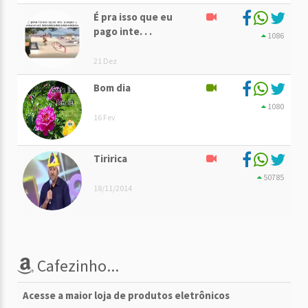
É pra isso que eu
pago inte. . .
1086
21 Dez
Bom dia
1080
16 Fev
Tiririca
50785
18/11/2014
Cafezinho...
Acesse a maior loja de produtos eletrônicos