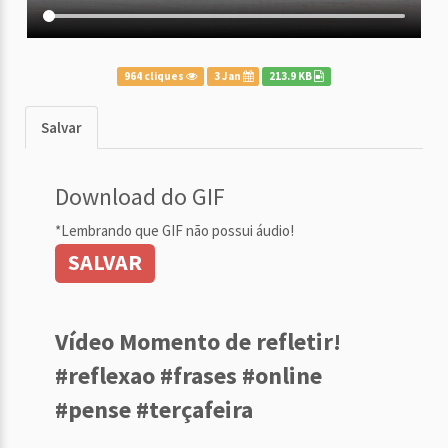
964 cliques
3 Jan
213.9 KB
Salvar
Download do GIF
*Lembrando que GIF não possui áudio!
SALVAR
Vídeo Momento de refletir!
#reflexao #frases #online
#pense #terçafeira