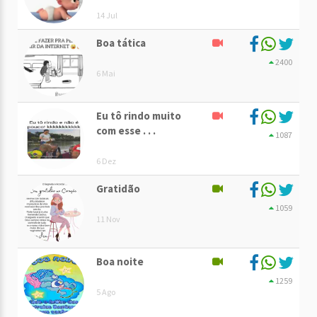
14 Jul
Boa tática
2400
6 Mai
Eu tô rindo muito
com esse . . .
1087
6 Dez
Gratidão
1059
11 Nov
Boa noite
1259
5 Ago