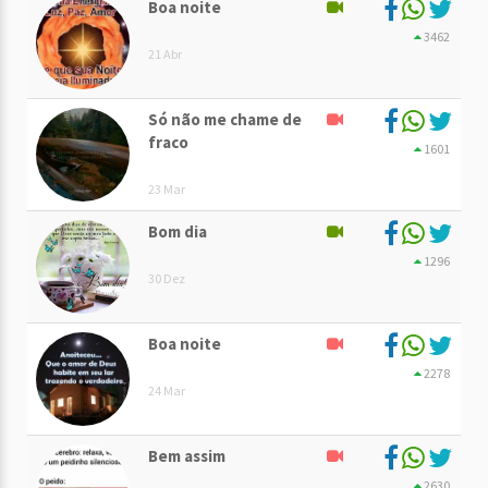
Boa noite
3462
21 Abr
Só não me chame de
fraco
1601
23 Mar
Bom dia
1296
30 Dez
Boa noite
2278
24 Mar
Bem assim
2630