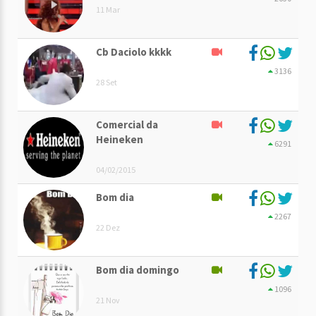
11 Mar
Cb Daciolo kkkk
3136
28 Set
Comercial da
Heineken
6291
04/02/2015
Bom dia
2267
22 Dez
Bom dia domingo
1096
21 Nov