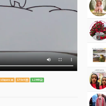
 cliques
17 Set
1.2 MB