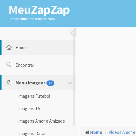
Meu
ZapZap
Compartilhe nas redes sociais!
Toggle Fullwidth
Home
Encontrar
Menu Imagens
23
Imagens Futebol
Imagens TV
Imagens Amor e Amizade
Home
Vídeos Amor e
Imagens Datas