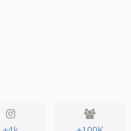
+4k
+100K