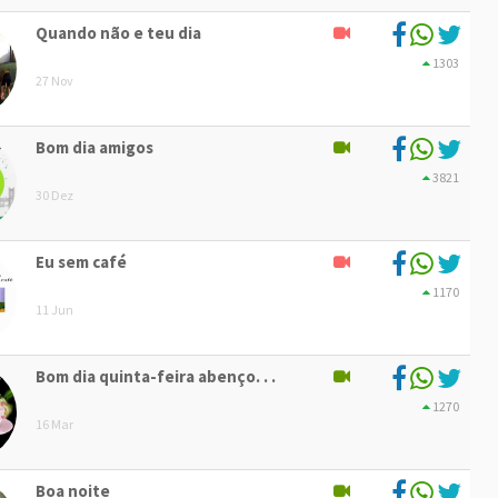
Quando não e teu dia
1303
27 Nov
Bom dia amigos
3821
30 Dez
Eu sem café
1170
11 Jun
Bom dia quinta-feira abenço. . .
1270
16 Mar
Boa noite