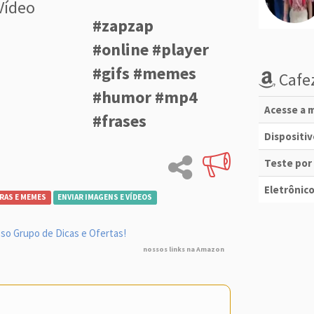
Vídeo
#zapzap
#online #player
#gifs #memes
Cafez
#humor #mp4
Acesse a m
#frases
Dispositi
Teste por
Eletrônico
RAS E MEMES
ENVIAR IMAGENS E VÍDEOS
so Grupo de Dicas e Ofertas!
nossos links na Amazon