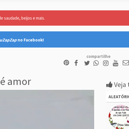
 saudade, beijos e mais.
uZapZap
no Facebook!
compartilhe
é amor
Veja 
ALEATÓRI