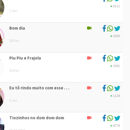
6111
1 Jun
Bom dia
1650
18 Dez
Piu Piu e Frajola
1091
20 Dez
Eu tô rindo muito com esse . . .
1124
5 Jun
Tiozinhos no dom dom dom
4779