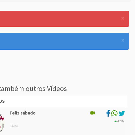
×
×
também outros Vídeos
OS
Feliz sábado
4287
5 Mai