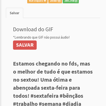
910 cliques
28 Abr
260.2 KB
Salvar
Download do GIF
*Lembrando que GIF não possui áudio!
SALVAR
Estamos chegando no fds, mas
o melhor de tudo é que estamos
no sextou! Uma ótima e
abençoada sexta-feira para
todos! #sextafeira #bênçãos
#trabalho #semana #diadia