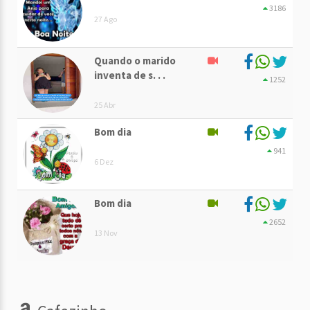
3186
27 Ago
Quando o marido
inventa de s. . .
1252
25 Abr
Bom dia
941
6 Dez
Bom dia
2652
13 Nov