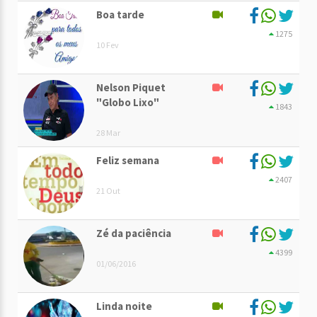
Boa tarde
1275
10 Fev
Nelson Piquet
"Globo Lixo"
1843
28 Mar
Feliz semana
2407
21 Out
Zé da paciência
4399
01/06/2016
Linda noite