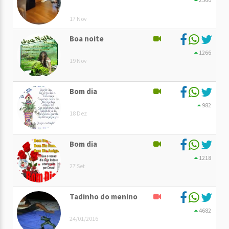
17 Nov
Boa noite
1266
19 Nov
Bom dia
982
18 Dez
Bom dia
1218
27 Set
Tadinho do menino
4682
24/01/2016