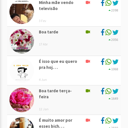
Minha mãe vendo
televisão
2398
3 Fev
Boa tarde
2056
17 Abr
É isso que eu quero
pra hoj. . .
1068
4 Jun
Boa tarde terça-
feira
1649
12 Jan
É muito amor por
esses bich. . .
2560