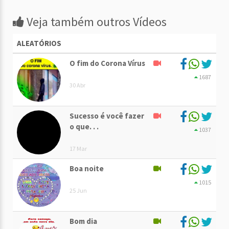
Veja também outros Vídeos
ALEATÓRIOS
O fim do Corona Vírus
1687
30 Abr
Sucesso é você fazer
o que. . .
1037
17 Mar
Boa noite
1015
25 Jun
Bom dia