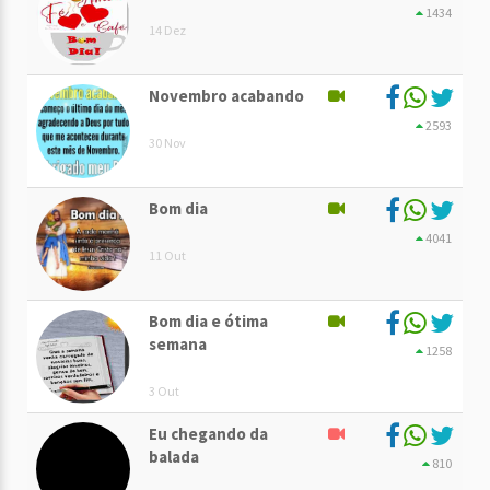
1434
14 Dez
Novembro acabando
2593
30 Nov
Bom dia
4041
11 Out
Bom dia e ótima
semana
1258
3 Out
Eu chegando da
balada
810