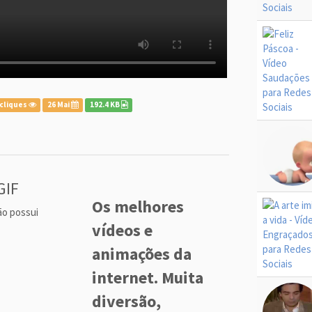
cliques
26 Mai
192.4 KB
GIF
Os melhores
ão possui
vídeos e
animações da
internet. Muita
diversão,