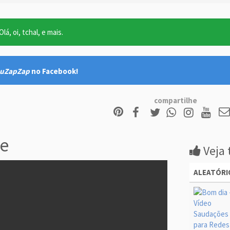
lá, oi, tchal, e mais.
uZapZap
no Facebook!
compartilhe
e
Veja 
ALEATÓRI