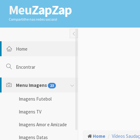
Meu
ZapZap
Compartilhe nas redes sociais!
Toggle Fullwidth
Home
Encontrar
Menu Imagens
23
Imagens Futebol
Imagens TV
Imagens Amor e Amizade
Home
Vídeos Sauda
Imagens Datas