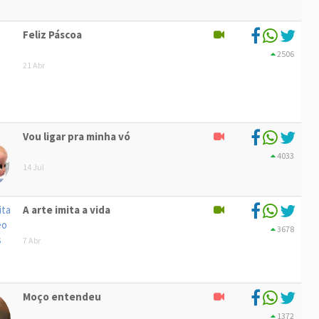
Feliz Páscoa
2506
21 Abr
Vou ligar pra minha vó
4033
14 Jul
A arte imita a vida
3678
7 Abr
Moço entendeu
1372