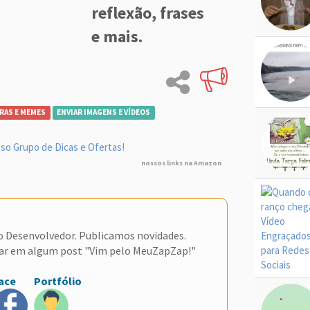
reflexão, frases
e mais.
RAS E MEMES
ENVIAR IMAGENS E VÍDEOS
so Grupo de Dicas e Ofertas!
nossos links na Amazon
do Desenvolvedor. Publicamos novidades.
ar em algum post "Vim pelo MeuZapZap!"
ace
Portfólio