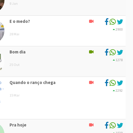
8 Jan
E o medo?
2900
28 Mai
Bom dia
1278
25 Out
Quando o ranço chega
2292
15 Mar
Pra hoje
1029