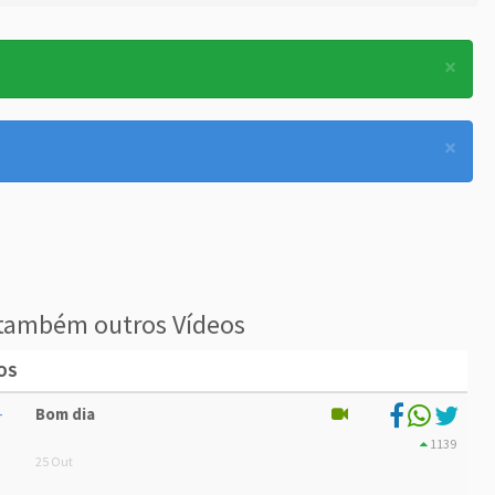
×
×
também outros Vídeos
OS
Bom dia
1139
25 Out