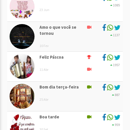
1085
23 Jun
Amo o que você se
tornou
1137
10 Fev
Feliz Páscoa
1957
11 Abr
Bom dia terça-feira
887
25 Abr
Boa tarde
959
30 Set