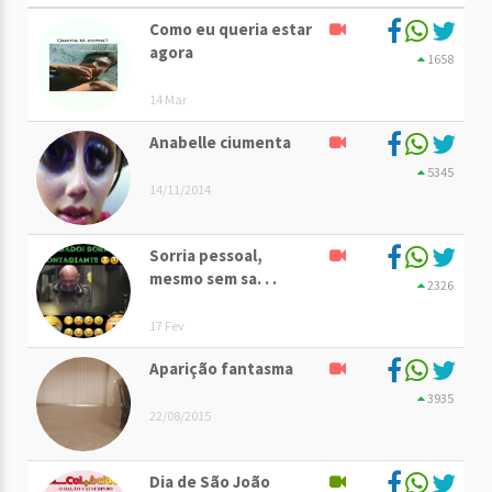
Como eu queria estar
agora
1658
14 Mar
Anabelle ciumenta
5345
14/11/2014
Sorria pessoal,
mesmo sem sa. . .
2326
17 Fev
Aparição fantasma
3935
22/08/2015
Dia de São João