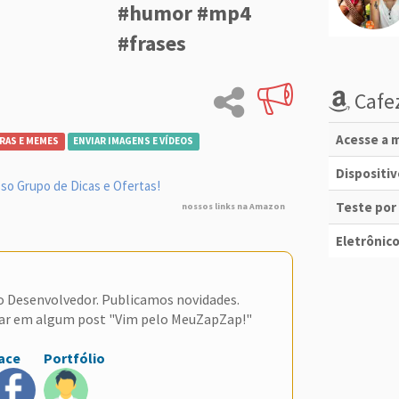
#humor #mp4
#frases
Cafez
Acesse a m
RAS E MEMES
ENVIAR IMAGENS E VÍDEOS
Dispositi
so Grupo de Dicas e Ofertas!
Teste por
nossos links na Amazon
Eletrônico
do Desenvolvedor. Publicamos novidades.
ar em algum post "Vim pelo MeuZapZap!"
ace
Portfólio