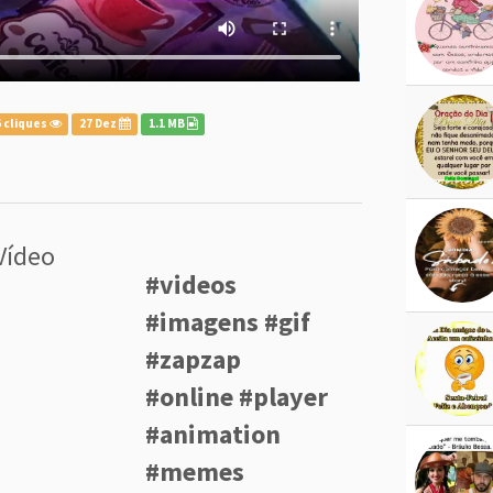
 cliques
27 Dez
1.1 MB
Vídeo
#videos
#imagens #gif
#zapzap
#online #player
#animation
#memes