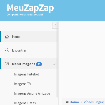
Meu
ZapZap
Compartilhe nas redes sociais!
Toggle Fullwidth
Home
Encontrar
Menu Imagens
23
Imagens Futebol
Imagens TV
Imagens Amor e Amizade
Home
Vídeos Engra
Imagens Datas