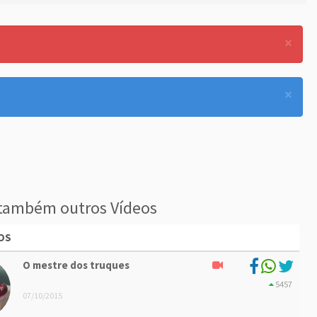
×
×
também outros Vídeos
OS
O mestre dos truques
5457
07/10/2015