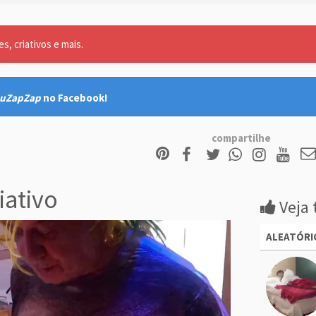
, criativos e mais.
uZapZap
no Facebook!
compartilhe
iativo
Veja 
ALEATÓRI