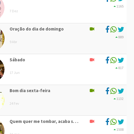
1165
7 Dez
Oração do dia de domingo
889
9 Abr
Sábado
817
17 Jun
Bom dia sexta-feira
1132
24 Fev
Quem quer me tombar, acaba s. . .
1508