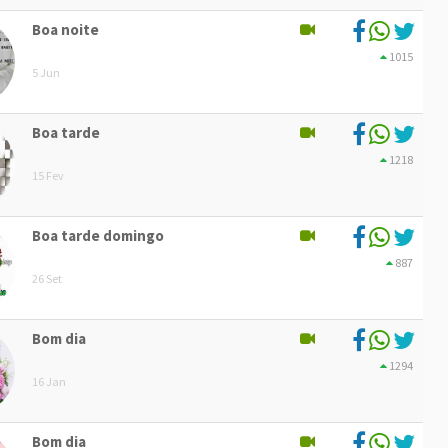
Boa noite
1015
5 Jun
Boa tarde
1218
15 Fev
Boa tarde domingo
887
26 Set
Bom dia
1294
16 Jan
Bom dia