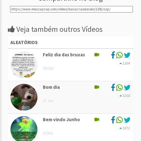
Veja também outros Vídeos
ALEATÓRIOS
Feliz dia das bruxas
1164
30 Out
Bom dia
3250
27 Jun
Bem vindo Junho
1072
31 Mai