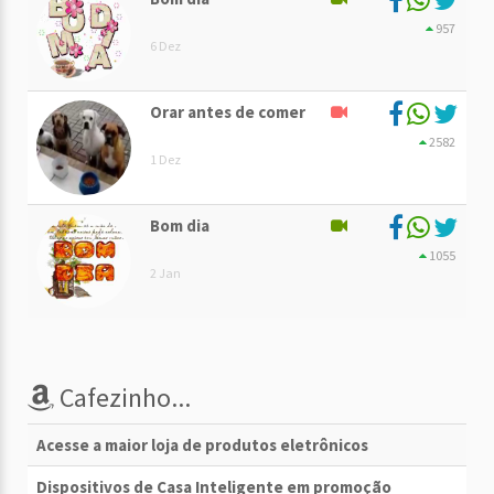
957
6 Dez
Orar antes de comer
2582
1 Dez
Bom dia
1055
2 Jan
Cafezinho...
Acesse a maior loja de produtos eletrônicos
Dispositivos de Casa Inteligente em promoção