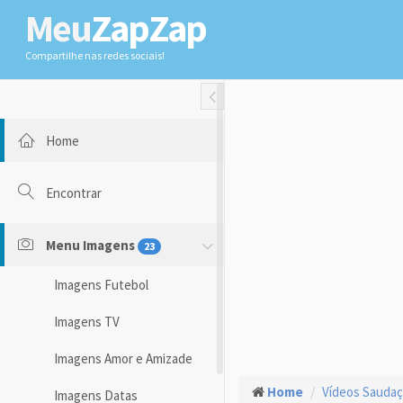
Meu
ZapZap
Compartilhe nas redes sociais!
Toggle Fullwidth
Home
Encontrar
Menu Imagens
23
Imagens Futebol
Imagens TV
Imagens Amor e Amizade
Home
Vídeos Sauda
Imagens Datas