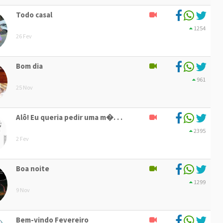
Todo casal
1254
26 Fev
Bom dia
961
25 Nov
Alô! Eu queria pedir uma m�. . .
2395
2 Fev
Boa noite
1299
9 Nov
Bem-vindo Fevereiro