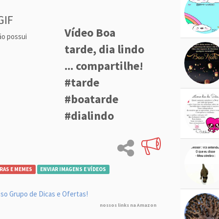
GIF
Vídeo Boa
ão possui
tarde, dia lindo
... compartilhe!
#tarde
#boatarde
#dialindo
RAS E MEMES
ENVIAR IMAGENS E VÍDEOS
so Grupo de Dicas e Ofertas!
nossos links na Amazon