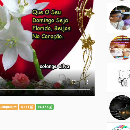
 cliques
5 Set
97.4 KB