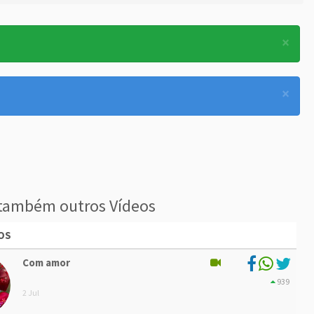
×
×
também outros Vídeos
OS
Com amor
939
2 Jul