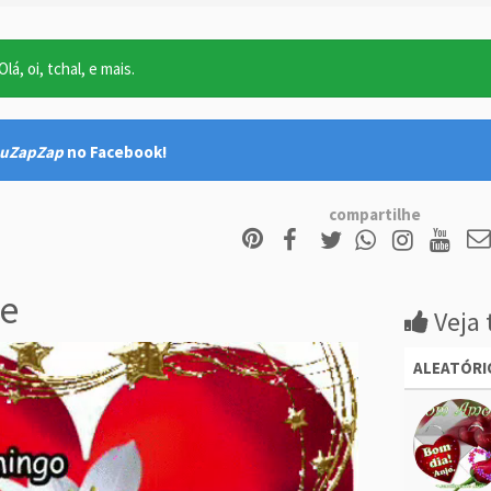
lá, oi, tchal, e mais.
uZapZap
no Facebook!
compartilhe
e
Veja 
ALEATÓRI