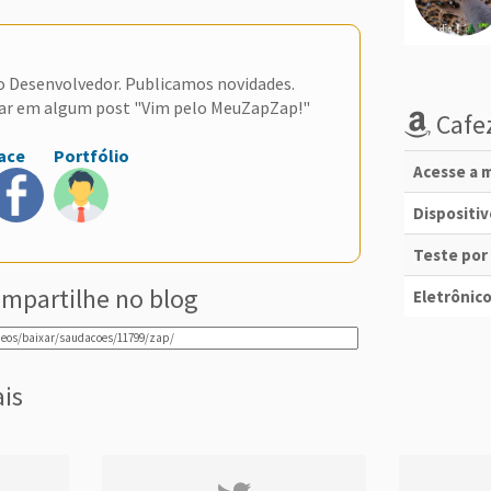
do Desenvolvedor. Publicamos novidades.
ar em algum post "Vim pelo MeuZapZap!"
Cafez
ace
Portfólio
Acesse a m
Dispositi
Teste por
mpartilhe no blog
Eletrônico
ais