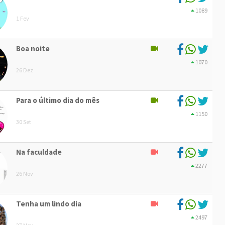
1089
1 Fev
Boa noite
1070
26 Dez
Para o último dia do mês
1150
30 Set
Na faculdade
2277
26 Nov
Tenha um lindo dia
2497