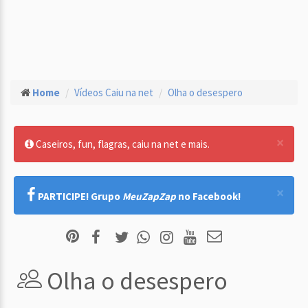
Home
Vídeos Caiu na net
Olha o desespero
×
Caseiros, fun, flagras, caiu na net e mais.
×
PARTICIPE! Grupo
MeuZapZap
no Facebook!
Olha o desespero