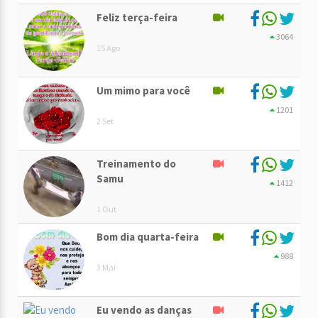
Feliz terça-feira
3064
15 Ago
Um mimo para você
1201
2 Set
Treinamento do
Samu
1412
1 Out
Bom dia quarta-feira
988
3 Mai
Eu vendo as danças