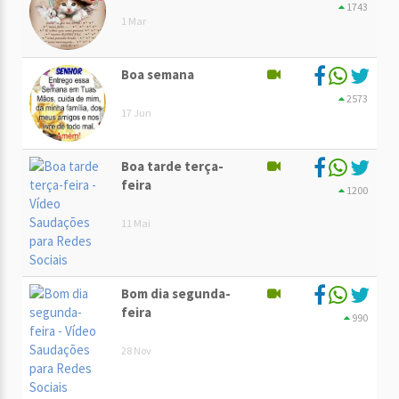
1743
1 Mar
Boa semana
2573
17 Jun
Boa tarde terça-
feira
1200
11 Mai
Bom dia segunda-
feira
990
28 Nov