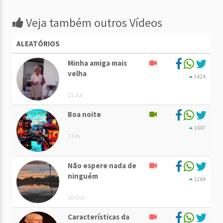
Veja também outros Vídeos
ALEATÓRIOS
Minha amiga mais
velha
3424
21 Jul
Boa noite
1047
7 Fev
Não espere nada de
ninguém
1284
30 Out
Características da