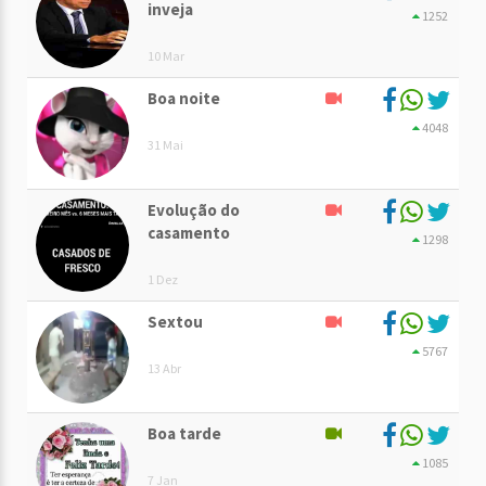
inveja
1252
10 Mar
Boa noite
4048
31 Mai
Evolução do
casamento
1298
1 Dez
Sextou
5767
13 Abr
Boa tarde
1085
7 Jan