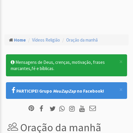
Home
Vídeos Religião
Oração da manhã
×
Mensagens de Deus, crenças, motivação, frases
marcantes,fé e bíblicas.
×
PARTICIPE! Grupo
MeuZapZap
no Facebook!
Oração da manhã