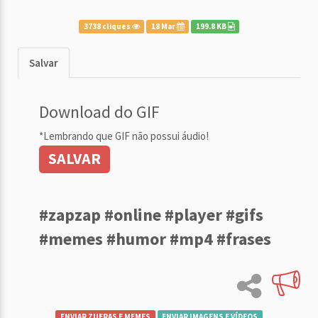
3738 cliques
18 Mar
199.8 KB
Salvar
Download do GIF
*Lembrando que GIF não possui áudio!
SALVAR
#zapzap #online #player #gifs
#memes #humor #mp4 #frases
ENVIAR ZUERAS E MEMES
ENVIAR IMAGENS E VÍDEOS