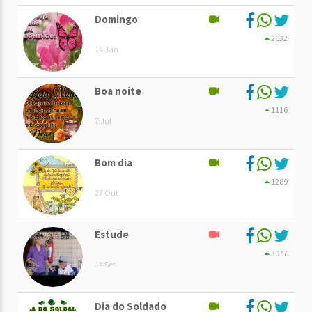
Domingo
2632
14 Jan
Boa noite
1116
7 Jul
Bom dia
1289
27 Out
Estude
3077
14 Set
Dia do Soldado