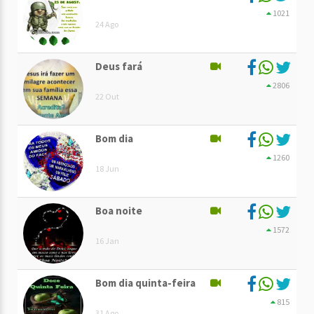
1021
24 Ago
Deus fará
2806
22 Out
Bom dia
1260
18 Jun
Boa noite
1572
16 Jan
Bom dia quinta-feira
815
31 Ago