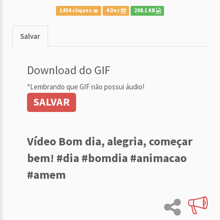
1404 cliques
4 Dez
208.1 KB
Salvar
Download do GIF
*Lembrando que GIF não possui áudio!
SALVAR
Vídeo Bom dia, alegria, começar
bem! #dia #bomdia #animacao
#amem