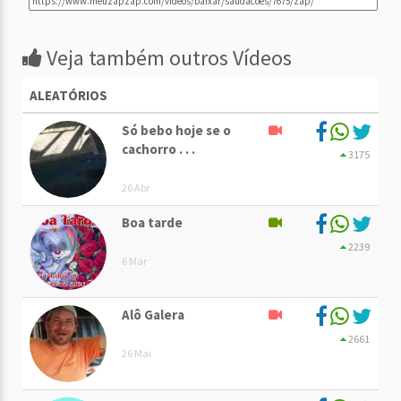
Veja também outros Vídeos
ALEATÓRIOS
Só bebo hoje se o
cachorro . . .
3175
26 Abr
Boa tarde
2239
6 Mar
Alô Galera
2661
26 Mai