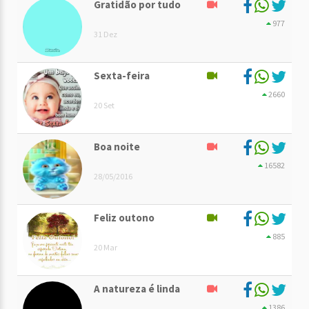
Gratidão por tudo
977
31 Dez
Sexta-feira
2660
20 Set
Boa noite
16582
28/05/2016
Feliz outono
885
20 Mar
A natureza é linda
1386