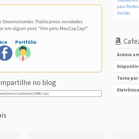
do Desenvolvedor. Publicamos novidades.
ar em algum post "Vim pelo MeuZapZap!"
Cafez
ace
Portfólio
Acesse a m
Dispositi
Teste por
mpartilhe no blog
Eletrônico
ais