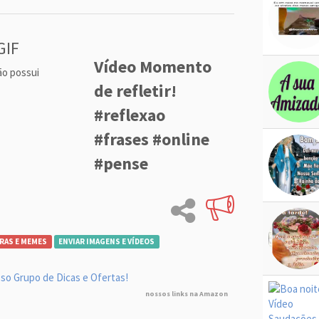
GIF
Vídeo Momento
ão possui
de refletir!
#reflexao
#frases #online
#pense
RAS E MEMES
ENVIAR IMAGENS E VÍDEOS
so Grupo de Dicas e Ofertas!
nossos links na Amazon