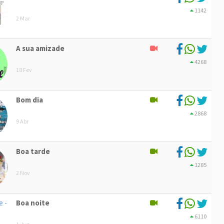
1142
2 Mar
A sua amizade
4268
18 Fev
Bom dia
2868
9 Abr
Boa tarde
1285
2 Nov
Boa noite
6110