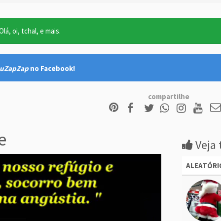
lá, oi, tchal, e mais.
uZapZap
no Facebook!
compartilhe
e
Veja 
ALEATÓRI