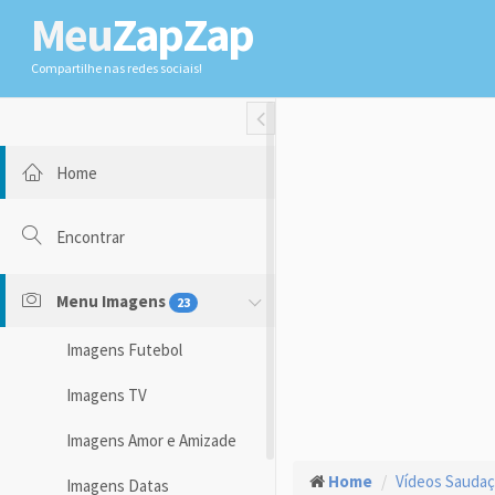
Meu
ZapZap
Compartilhe nas redes sociais!
Toggle Fullwidth
Home
Encontrar
Menu Imagens
23
Imagens Futebol
Imagens TV
Imagens Amor e Amizade
Home
Vídeos Sauda
Imagens Datas