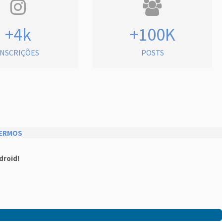
+4k
+100K
INSCRIÇÕES
POSTS
ERMOS
droid!