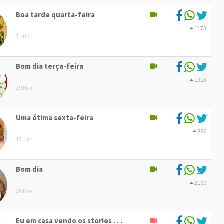
Boa tarde quarta-feira
1173
2 Jun
Bom dia terça-feira
1913
29 Mar
Uma ótima sexta-feira
896
13 Jan
Bom dia
2190
26 Nov
Eu em casa vendo os stories . . .