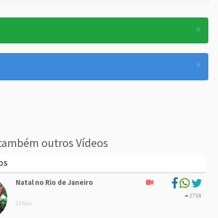
×
×
também outros Vídeos
OS
Natal no Rio de Janeiro
2758
23 Nov