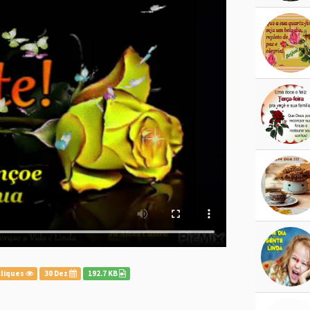
cliques
30 Dez
192.7 KB