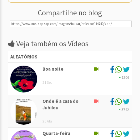
Compartilhe no blog
Veja também os Vídeos
ALEATÓRIOS
Boa noite
1206
21 Set
Onde é a casa do
Jubileu
3742
20 Abr
Quarta-feira