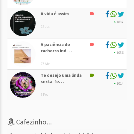
A vida é assim
1837
22 Jul
A paciência do
cachorro ind. . .
1036
27 Abr
Te desejo uma linda
sexta-fe. . .
1014
3 Fev
Cafezinho...