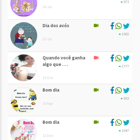
973
26 Jul
Dia dos avós
1002
25 Jul
Quando você ganha
algo que . . .
1777
15 Out
Bom dia
953
16 Ago
Bom dia
1047
12 Dez