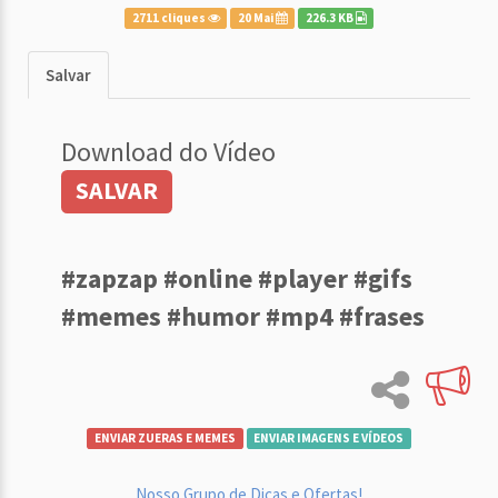
2711 cliques
20 Mai
226.3 KB
Salvar
Download do Vídeo
SALVAR
#zapzap #online #player #gifs
#memes #humor #mp4 #frases
ENVIAR ZUERAS E MEMES
ENVIAR IMAGENS E VÍDEOS
Nosso Grupo de Dicas e Ofertas!