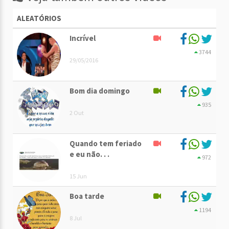
ALEATÓRIOS
Incrível
3744
29/05/2016
Bom dia domingo
935
2 Out
Quando tem feriado
e eu não. . .
972
15 Jun
Boa tarde
1194
8 Jul