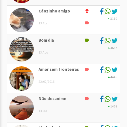
Cãozinho amigo
3110
13 Abr
Bom dia
3632
13 Ago
Amor sem fronteiras
4446
22/02/2016
Não desanime
1468
14 Jul