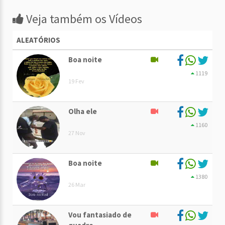
Veja também os Vídeos
ALEATÓRIOS
Boa noite
1119
19 Fev
Olha ele
1160
27 Nov
Boa noite
1380
26 Mar
Vou fantasiado de