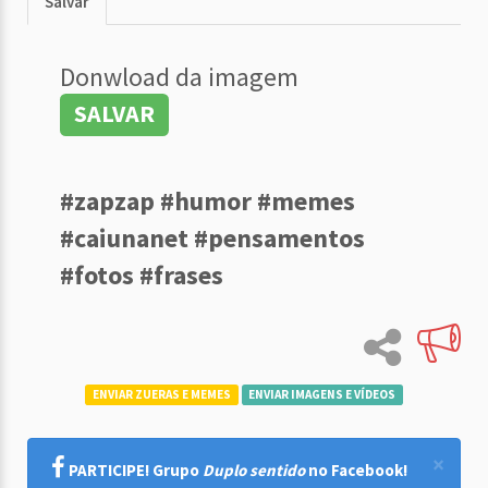
Salvar
Donwload da imagem
SALVAR
#zapzap #humor #memes
#caiunanet #pensamentos
#fotos #frases
ENVIAR ZUERAS E MEMES
ENVIAR IMAGENS E VÍDEOS
×
PARTICIPE! Grupo
Duplo sentido
no Facebook!