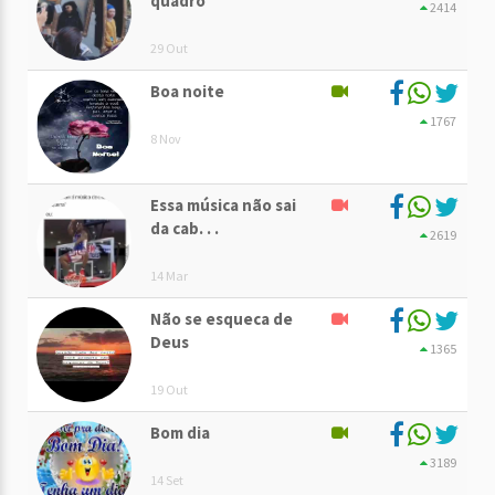
quadro
2414
29 Out
Boa noite
1767
8 Nov
Essa música não sai
da cab. . .
2619
14 Mar
Não se esqueca de
Deus
1365
19 Out
Bom dia
3189
14 Set