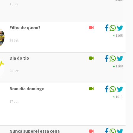
1 Jun
Filho de quem?
1165
28 Set
Dia do tio
1108
20 Set
Bom dia domingo
1011
17 Jul
Nunca superei essa cena