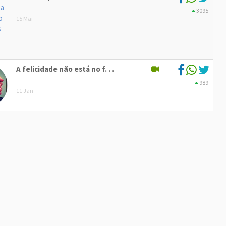
3095
15 Mai
A felicidade não está no f. . .
989
11 Jan