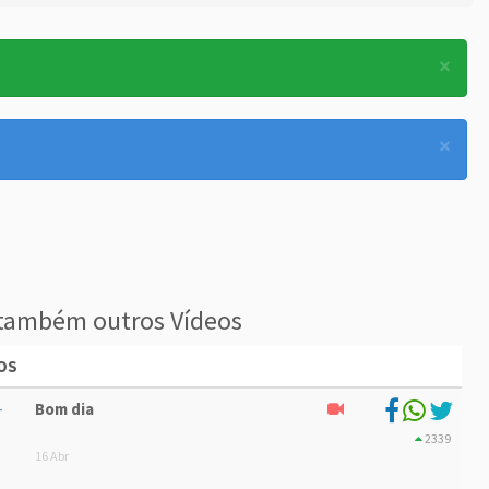
×
×
também outros Vídeos
OS
Bom dia
2339
16 Abr