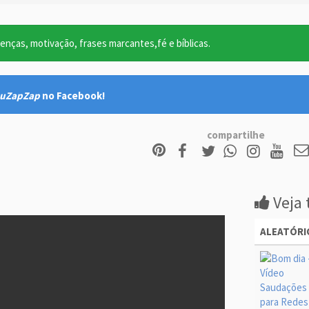
nças, motivação, frases marcantes,fé e bíblicas.
uZapZap
no Facebook!
compartilhe
Veja 
ALEATÓRI