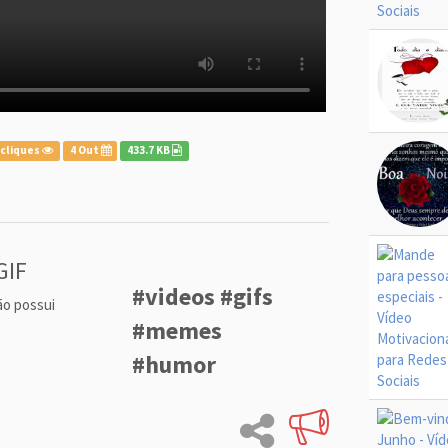
 cliques
4 Out
433.7 KB
GIF
#videos #gifs
ão possui
#memes
#humor