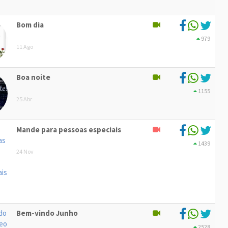
Bom dia
979
11 Ago
Boa noite
1155
25 Abr
Mande para pessoas especiais
1439
24 Nov
Bem-vindo Junho
2528