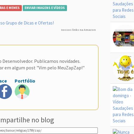
RAS E MEMES
ENVIAR IMAGENS E VÍDEOS
so Grupo de Dicas e Ofertas!
nossos links na Amazon
do Desenvolvedor. Publicamos novidades.
ar em algum post "Vim pelo MeuZapZap!"
ace
Portfólio
mpartilhe no blog