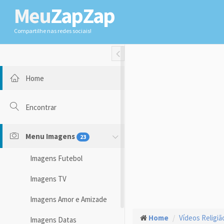
Meu
ZapZap
Compartilhe nas redes sociais!
Toggle Fullwidth
Home
Encontrar
Menu Imagens
23
Imagens Futebol
Imagens TV
Imagens Amor e Amizade
Home
Vídeos Religiã
Imagens Datas