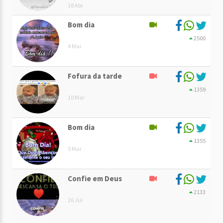
18 Abr
Bom dia
2500
4 Mai
Fofura da tarde
1359
10 Mar
Bom dia
1355
5 Mar
Confie em Deus
2133
26 Jul