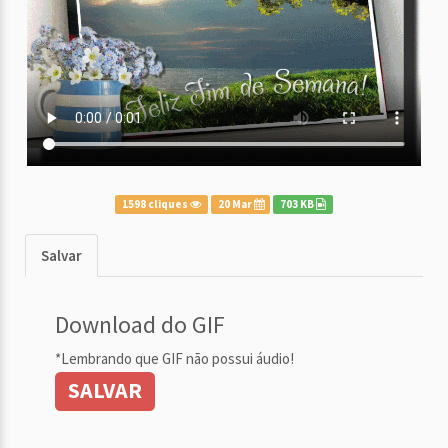
1598 cliques
20 Mar
703 KB
Salvar
Download do GIF
*Lembrando que GIF não possui áudio!
SALVAR