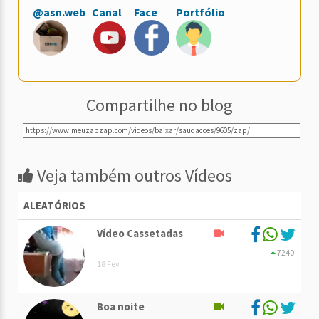
@asn.web
Canal
Face
Portfólio
Compartilhe no blog
Veja também outros Vídeos
ALEATÓRIOS
Vídeo Cassetadas
7240
18 Fev
Boa noite