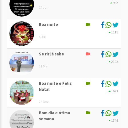
982
14 Jun
Boa noite
1115
4 Jul
Se rir já sabe
2192
11 Mar
Boa noite e Feliz
Natal
1623
24 Dez
Bom dia e ótima
semana
1746