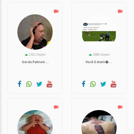
1311 cliques
1096 cliques
Gol do Palmeir. . .
Você é dram�. . .