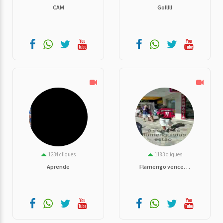
CAM
Golllll
1234 cliques
1183 cliques
Aprende
Flamengo vence. . .