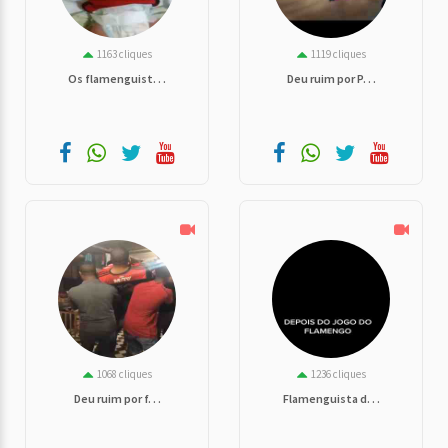
1163 cliques
1119 cliques
Os flamenguist. . .
Deu ruim por P. . .
1068 cliques
1236 cliques
Deu ruim por f. . .
Flamenguista d. . .