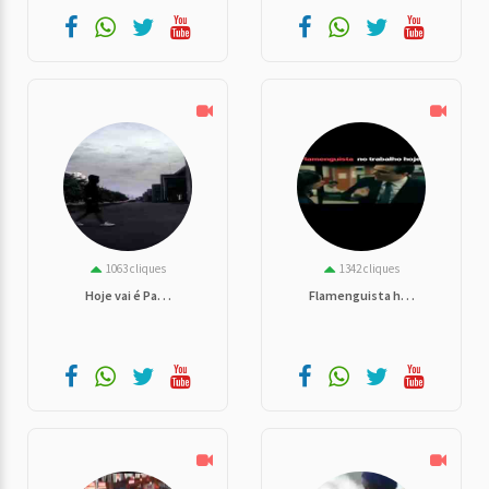
1063 cliques
1342 cliques
Hoje vai é Pa. . .
Flamenguista h. . .