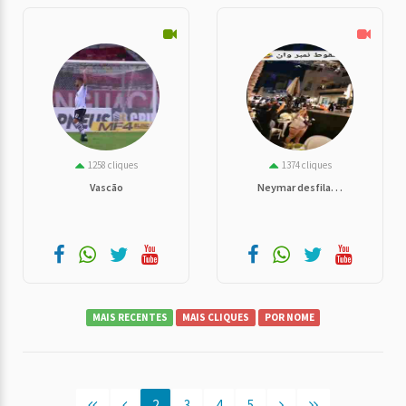
1258 cliques
1374 cliques
Vascão
Neymar desfila. . .
MAIS RECENTES
MAIS CLIQUES
POR NOME
2
3
4
5