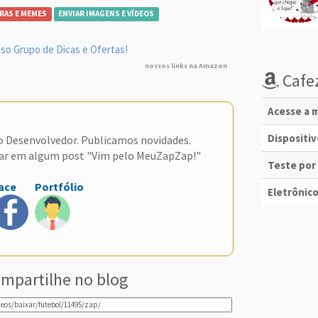
RAS E MEMES
ENVIAR IMAGENS E VÍDEOS
so Grupo de Dicas e Ofertas!
nossos links na Amazon
Cafez
Acesse a m
Dispositi
do Desenvolvedor. Publicamos novidades.
ar em algum post "Vim pelo MeuZapZap!"
Teste por
ace
Portfólio
Eletrônico
mpartilhe no blog