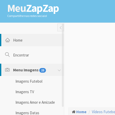
Meu
ZapZap
Compartilhe nas redes sociais!
Toggle Fullwidth
Home
Encontrar
Menu Imagens
23
Imagens Futebol
Imagens TV
Imagens Amor e Amizade
Home
Vídeos Futebo
Imagens Datas