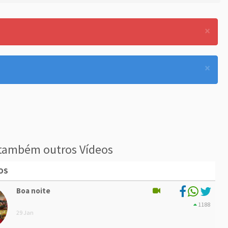
×
×
também outros Vídeos
OS
Boa noite
1188
29 Jan