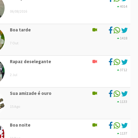
4014
06/08/2016
Boa tarde
1418
7 Out
Rapaz deselegante
3712
2 Jul
Sua amizade é ouro
1133
15 Ago
Boa noite
1137