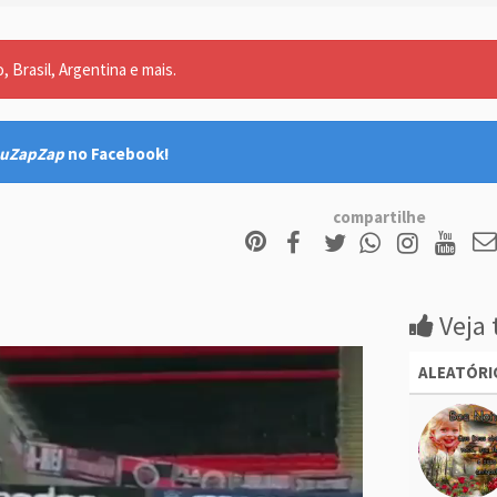
 Brasil, Argentina e mais.
uZapZap
no Facebook!
compartilhe
Veja 
ALEATÓRI