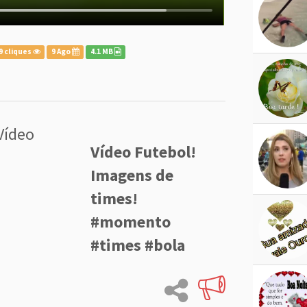
9 cliques
9 Ago
4.1 MB
Vídeo
Vídeo Futebol!
Imagens de
times!
#momento
#times #bola