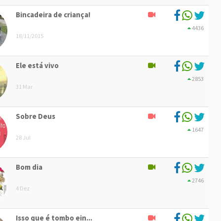
Bincadeira de criança!
4436
18/11/2015
Ele está vivo
2853
31 Mar
Sobre Deus
1647
28 Jul
Bom dia
2746
4 Dez
Isso que é tombo ein...