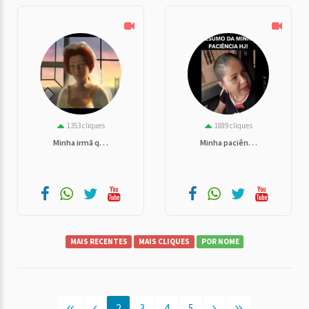
1353 cliques
1889 cliques
Minha irmã q. . .
Minha paciên. . .
MAIS RECENTES
MAIS CLIQUES
POR NOME
2
3
4
5