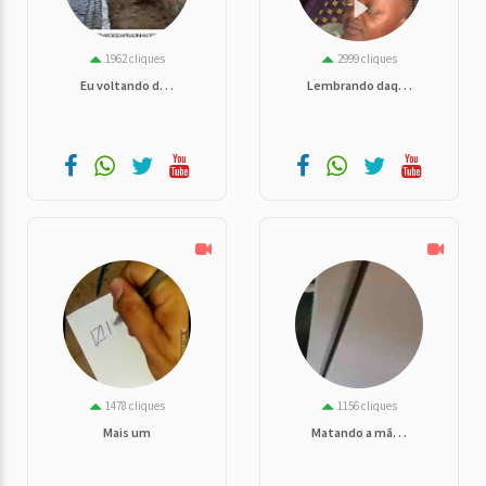
1962 cliques
2999 cliques
Eu voltando d. . .
Lembrando daq. . .
1478 cliques
1156 cliques
Mais um
Matando a mã. . .