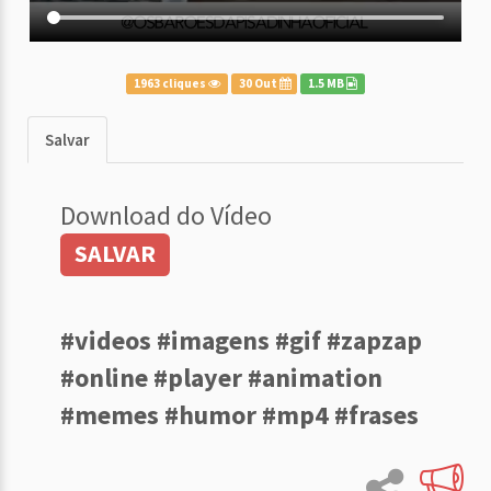
1963 cliques
30 Out
1.5 MB
Salvar
Download do Vídeo
SALVAR
#videos #imagens #gif #zapzap
#online #player #animation
#memes #humor #mp4 #frases