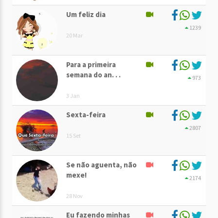
Um feliz dia
1239
20 Mar
Para a primeira
semana do an. . .
973
3 Jan
Sexta-feira
2807
15 Set
Se não aguenta, não
mexe!
2174
28 Nov
Eu fazendo minhas