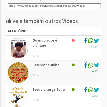
Veja também outros Vídeos
ALEATÓRIOS
Quando você é
bilíngue
3847
31 Mai
Bem vindo Julho
863
30 Jun
Bom dia terça-feira
872
16 Mai