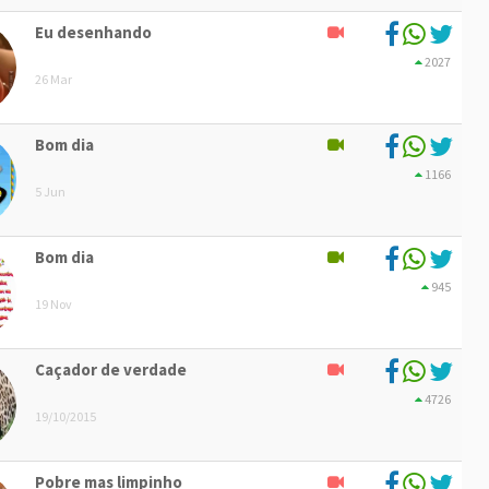
Eu desenhando
2027
26 Mar
Bom dia
1166
5 Jun
Bom dia
945
19 Nov
Caçador de verdade
4726
19/10/2015
Pobre mas limpinho