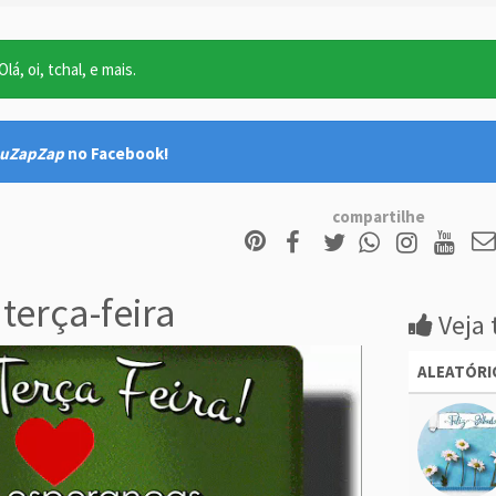
lá, oi, tchal, e mais.
uZapZap
no Facebook!
compartilhe
terça-feira
Veja 
ALEATÓRI