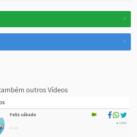
×
×
também outros Vídeos
OS
Feliz sábado
1444
8 Jan