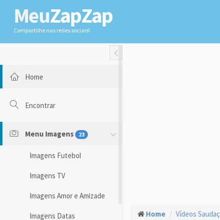
Meu
ZapZap
Compartilhe nas redes sociais!
Toggle Fullwidth
Home
Encontrar
Menu Imagens
23
Imagens Futebol
Imagens TV
Imagens Amor e Amizade
Home
Vídeos Sauda
Imagens Datas