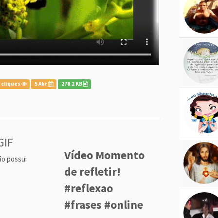
 cliques
5 Abr
278.2 KB
GIF
Vídeo Momento
ão possui
de refletir!
#reflexao
#frases #online