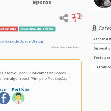
#pense
Cafez
RAS E MEMES
ENVIAR IMAGENS E VÍDEOS
Acesse a m
so Grupo de Dicas e Ofertas!
nossos links na Amazon
Dispositi
Teste por
Eletrônico
do Desenvolvedor. Publicamos novidades.
ar em algum post "Vim pelo MeuZapZap!"
ace
Portfólio