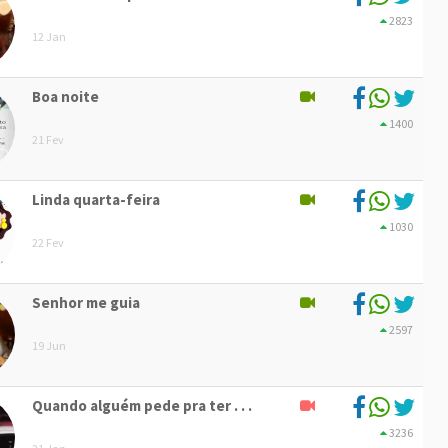
2823
12 Jan
Boa noite
1400
21 Fev
Linda quarta-feira
1030
22 Fev
Senhor me guia
2597
19 Jun
Quando alguém pede pra ter . . .
3236