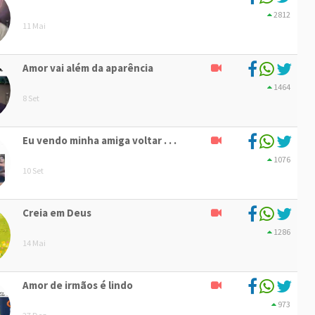
2812
11 Mai
Amor vai além da aparência
1464
8 Set
Eu vendo minha amiga voltar . . .
1076
10 Set
Creia em Deus
1286
14 Mai
Amor de irmãos é lindo
973