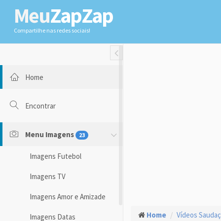
Meu
ZapZap
Compartilhe nas redes sociais!
Toggle Fullwidth
Home
Encontrar
Menu Imagens
23
Imagens Futebol
Imagens TV
Imagens Amor e Amizade
Home
Vídeos Sauda
Imagens Datas