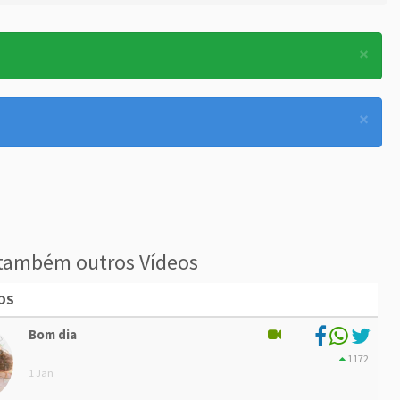
×
×
também outros Vídeos
OS
Bom dia
1172
1 Jan