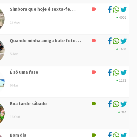
Simbora que hoje é sexta-fe. . .
4005
17 Ago
Quando minha amiga bate foto. . .
1483
5 Jan
É só uma fase
1173
6 Mai
Boa tarde sábado
947
16 Out
Bom dia