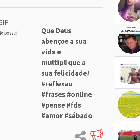
GIF
Que Deus
ão possui
abençoe a sua
vida e
multiplique a
sua felicidade!
#reflexao
#frases #online
#pense #fds
#amor #sábado