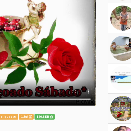
 cliques
1 Jul
120.8 KB