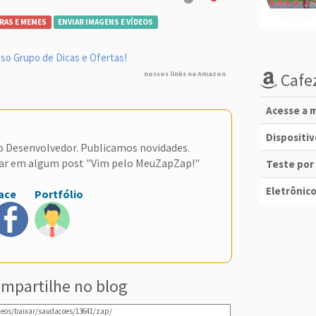
RAS E MEMES
ENVIAR IMAGENS E VÍDEOS
so Grupo de Dicas e Ofertas!
nossos links na Amazon
Cafez
Acesse a m
Dispositi
do Desenvolvedor. Publicamos novidades.
ar em algum post "Vim pelo MeuZapZap!"
Teste por
Eletrônico
ace
Portfólio
mpartilhe no blog