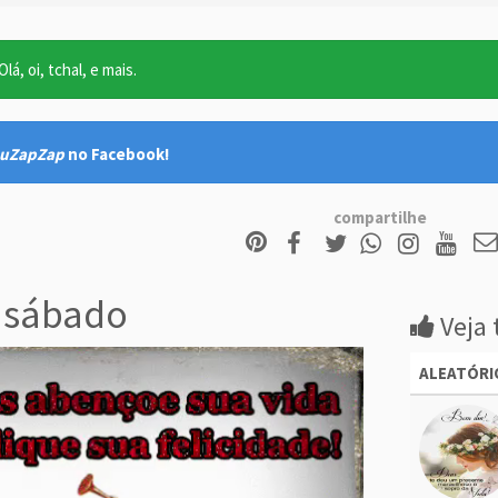
lá, oi, tchal, e mais.
uZapZap
no Facebook!
compartilhe
 sábado
Veja 
ALEATÓRI