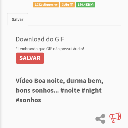
1032 cliques
3 Abr
170.4 KB
Salvar
Download do GIF
*Lembrando que GIF não possui áudio!
SALVAR
Vídeo Boa noite, durma bem,
bons sonhos... #noite #night
#sonhos