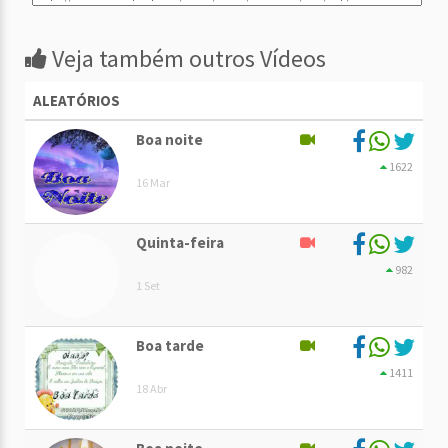
Veja também outros Vídeos
ALEATÓRIOS
Boa noite
1622
16 Mar
Quinta-feira
982
1 Set
Boa tarde
1411
18 Abr