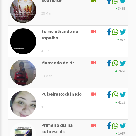
Boa noite
3486
29 Mai
Eu me olhando no
espelho
977
4 Jun
Morrendo de rir
2662
13 Mar
Pulseira Rock in Rio
4223
3 Jul
Primeiro dia na
autoescola
1057