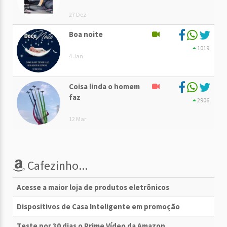
27 Dez
Boa noite
1019
4 Jan
Coisa linda o homem
faz
2906
12 Mar
Cafezinho...
Acesse a maior loja de produtos eletrônicos
Dispositivos de Casa Inteligente em promoção
Teste por 30 dias o Prime Vídeo da Amazon