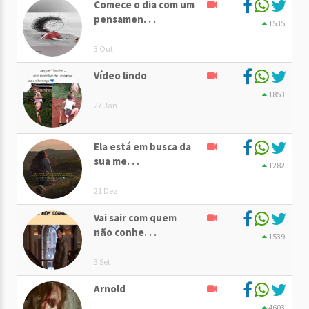
Comece o dia com um
pensamen. . .
1535
3 Out
Vídeo lindo
1853
27 Jan
Ela está em busca da
sua me. . .
1282
21 Dez
Vai sair com quem
não conhe. . .
1539
3 Set
Arnold
4603