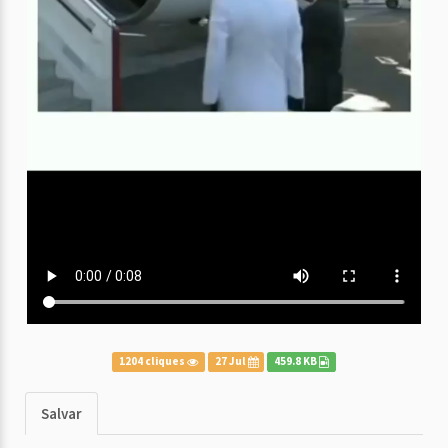
1204 cliques
27 Jul
459.8 KB
Salvar