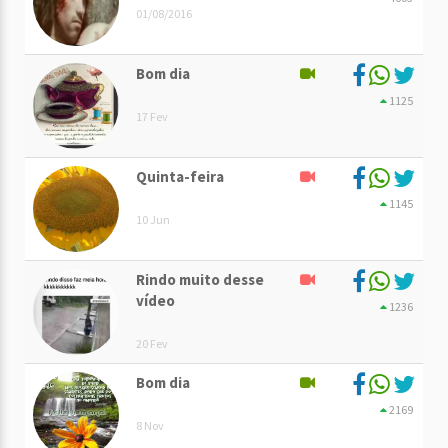
01/08/2016
Bom dia
1125
17 Fev
Quinta-feira
1145
10 Jun
Rindo muito desse
vídeo
1236
20 Fev
Bom dia
2169
8 Nov