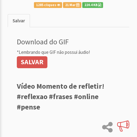
1285 cliques
21 Mar
220.4 KB
Salvar
Download do GIF
*Lembrando que GIF não possui áudio!
SALVAR
Vídeo Momento de refletir!
#reflexao #frases #online
#pense