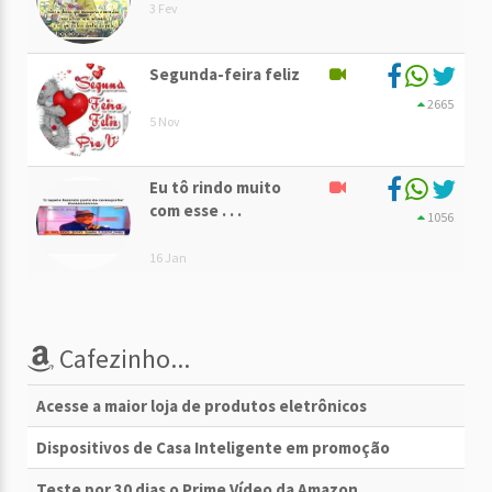
3 Fev
Segunda-feira feliz
2665
5 Nov
Eu tô rindo muito
com esse . . .
1056
16 Jan
Cafezinho...
Acesse a maior loja de produtos eletrônicos
Dispositivos de Casa Inteligente em promoção
Teste por 30 dias o Prime Vídeo da Amazon