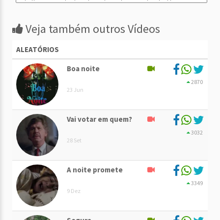
Veja também outros Vídeos
ALEATÓRIOS
Boa noite
2870
23 Jun
Vai votar em quem?
3032
28 Set
A noite promete
3349
9 Dez