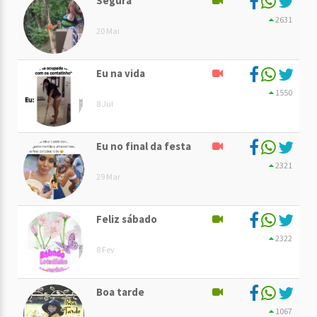
Segura
2631
20 Mai
Eu na vida
1550
8 Jul
Eu no final da festa
2321
29 Mar
Feliz sábado
2322
8 Fev
Boa tarde
1067