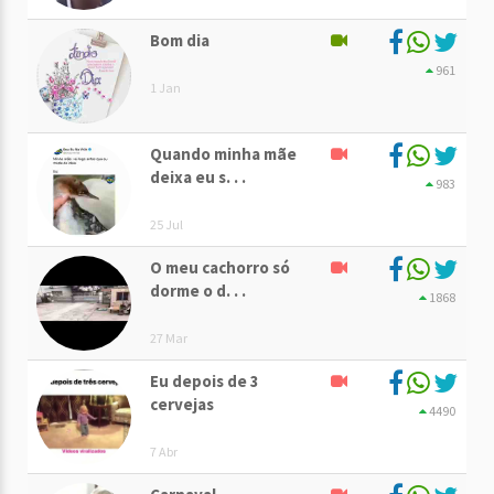
Bom dia
961
1 Jan
Quando minha mãe
deixa eu s. . .
983
25 Jul
O meu cachorro só
dorme o d. . .
1868
27 Mar
Eu depois de 3
cervejas
4490
7 Abr