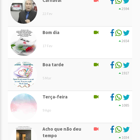
Carnaval
2594
22 Fev
Bom dia
2654
17 Fev
Boa tarde
1917
5 Mar
Terça-feira
1085
9 Ago
Acho que não deu
tempo
1034