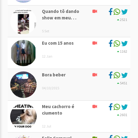
Quando tô dando
show em meu. . .
2521
5 Set
Eu com 15 anos
1162
12 Jan
Bora beber
5451
04/10/2015
Meu cachorro é
ciumento
2601
12 Jul