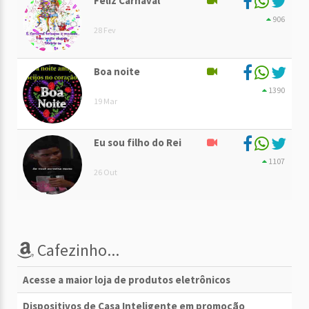
Feliz Carnaval
906
28 Fev
Boa noite
1390
19 Mar
Eu sou filho do Rei
1107
26 Out
Cafezinho...
Acesse a maior loja de produtos eletrônicos
Dispositivos de Casa Inteligente em promoção