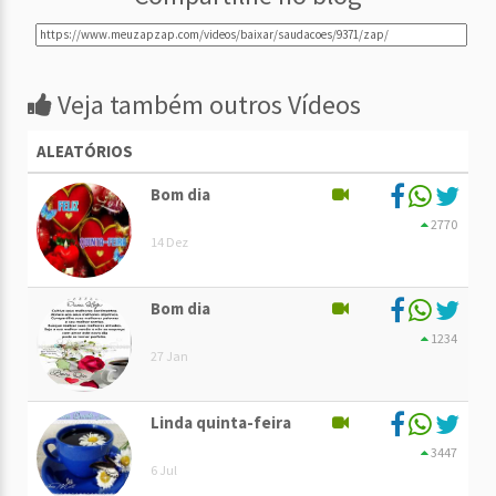
Veja também outros Vídeos
ALEATÓRIOS
Bom dia
2770
14 Dez
Bom dia
1234
27 Jan
Linda quinta-feira
3447
6 Jul