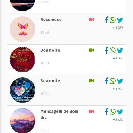
2 Nov
Recomeço
1089
19 Set
Boa noite
1162
16 Set
Boa noite
1201
16 Out
Mensagem de Bom
dia
2532
7 Jun