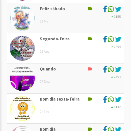
Feliz sábado
1155
13 Mai
Segunda-feira
2894
19 Ago
Quando
2393
27 Dez
Bom dia sexta-feira
1132
24 Fev
Bom dia